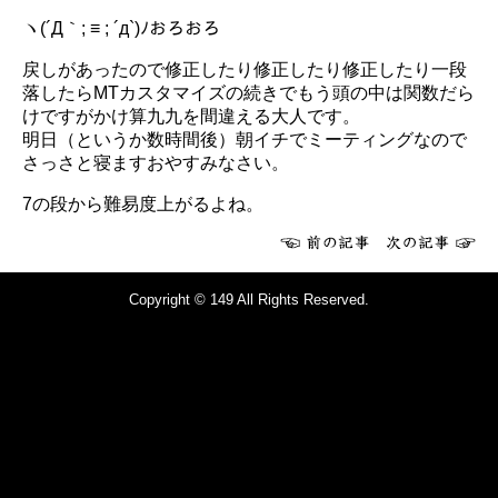
ヽ(´Д｀; ≡ ; ´д`)ﾉおろおろ
戻しがあったので修正したり修正したり修正したり一段
落したらMTカスタマイズの続きでもう頭の中は関数だら
けですがかけ算九九を間違える大人です。
明日（というか数時間後）朝イチでミーティングなので
さっさと寝ますおやすみなさい。
7の段から難易度上がるよね。
Copyright © 149 All Rights Reserved.